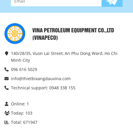
VINA PETROLEUM EQUIPMENT CO.,LTD
(VINAPECO)
140/28/35, Vuon Lai Street, An Phu Dong Ward, Ho Chi
Minh City
096 616 5029
info@thietbixangdauvina.com
Technical support: 0948 338 155
Online:
1
Today:
103
Total:
671947