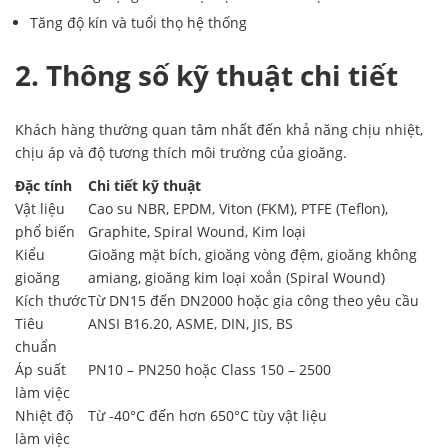
Tăng độ kín và tuổi thọ hệ thống
2. Thông số kỹ thuật chi tiết
Khách hàng thường quan tâm nhất đến khả năng chịu nhiệt,
chịu áp và độ tương thích môi trường của gioăng.
Đặc tính
Chi tiết kỹ thuật
Vật liệu
Cao su NBR, EPDM, Viton (FKM), PTFE (Teflon),
phổ biến
Graphite, Spiral Wound, Kim loại
Kiểu
Gioăng mặt bích, gioăng vòng đệm, gioăng không
gioăng
amiang, gioăng kim loại xoắn (Spiral Wound)
Kích thước
Từ DN15 đến DN2000 hoặc gia công theo yêu cầu
Tiêu
ANSI B16.20, ASME, DIN, JIS, BS
chuẩn
Áp suất
PN10 – PN250 hoặc Class 150 – 2500
làm việc
Nhiệt độ
Từ -40°C đến hơn 650°C tùy vật liệu
làm việc