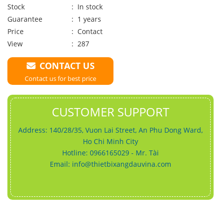
Stock
: In stock
Guarantee
: 1 years
Price
:
Contact
View
: 287
CONTACT US
Contact us for best price
CUSTOMER SUPPORT
Address: 140/28/35, Vuon Lai Street, An Phu Dong Ward,
Ho Chi Minh City
Hotline: 0966165029 - Mr. Tài
Email:
info@thietbixangdauvina.com