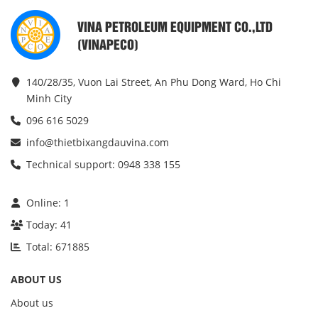
VINA PETROLEUM EQUIPMENT CO.,LTD
(VINAPECO)
140/28/35, Vuon Lai Street, An Phu Dong Ward, Ho Chi
Minh City
096 616 5029
info@thietbixangdauvina.com
Technical support: 0948 338 155
Online:
1
Today:
41
Total:
671885
ABOUT US
About us