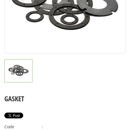
GASKET
Code
: