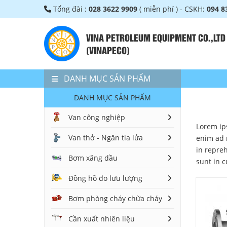
Tổng đài :
028 3622 9909
( miễn phí ) - CSKH:
094 8
VINA PETROLEUM EQUIPMENT CO.,LTD
(VINAPECO)
DANH MỤC SẢN PHẨM
DANH MỤC SẢN PHẨM
Van công nghiệp
Lorem ip
Van thở - Ngăn tia lửa
enim ad 
in repreh
Bơm xăng dầu
sunt in c
Đồng hồ đo lưu lượng
Bơm phòng cháy chữa cháy
Cần xuất nhiên liệu