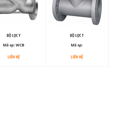
BỘ LỌC Y
BỘ LỌC T
Mã sp:
WCB
Mã sp:
LIÊN HỆ
LIÊN HỆ