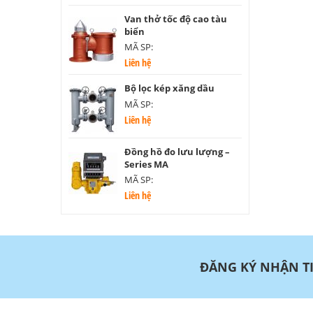
Van thở tốc độ cao tàu
biển
MÃ SP:
Liên hệ
Bộ lọc kép xăng dầu
MÃ SP:
Liên hệ
Đồng hồ đo lưu lượng –
Series MA
MÃ SP:
Liên hệ
ĐĂNG KÝ NHẬN T