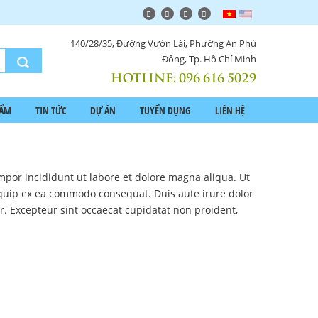
140/28/35, Đường Vườn Lài, Phường An Phú
Đông, Tp. Hồ Chí Minh
HOTLINE:
096 616 5029
HẨM
TIN TỨC
DỰ ÁN
TUYỂN DỤNG
LIÊN HỆ
mpor incididunt ut labore et dolore magna aliqua. Ut
iquip ex ea commodo consequat. Duis aute irure dolor
ur. Excepteur sint occaecat cupidatat non proident,