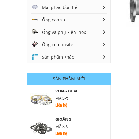
Mái phao bồn bể
Ống cao su
Ống và phụ kiện inox
Ống composite
Sản phẩm khác
SẢN PHẨM MỚI
VÒNG ĐỆM
MÃ SP:
Liên hệ
GIOĂNG
MÃ SP:
Liên hệ