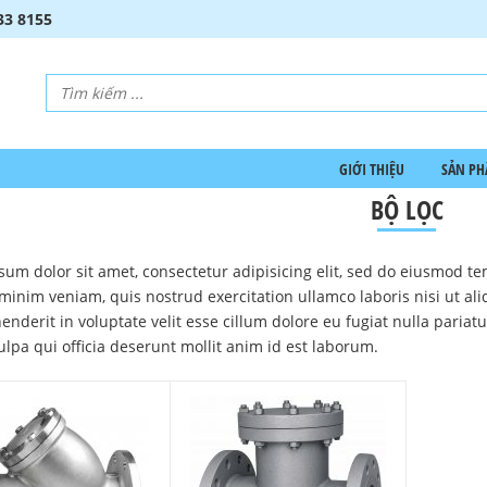
33 8155
GIỚI THIỆU
SẢN P
BỘ LỌC
sum dolor sit amet, consectetur adipisicing elit, sed do eiusmod te
minim veniam, quis nostrud exercitation ullamco laboris nisi ut al
enderit in voluptate velit esse cillum dolore eu fugiat nulla pariat
ulpa qui officia deserunt mollit anim id est laborum.