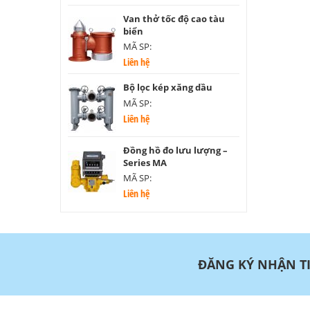
Van thở tốc độ cao tàu
biển
MÃ SP:
Liên hệ
Bộ lọc kép xăng dầu
MÃ SP:
Liên hệ
Đồng hồ đo lưu lượng –
Series MA
MÃ SP:
Liên hệ
ĐĂNG KÝ NHẬN T