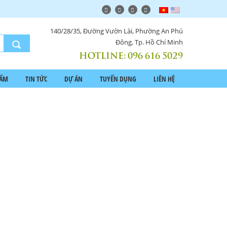
140/28/35, Đường Vườn Lài, Phường An Phú
Đông, Tp. Hồ Chí Minh
HOTLINE:
096 616 5029
HẨM
TIN TỨC
DỰ ÁN
TUYỂN DỤNG
LIÊN HỆ