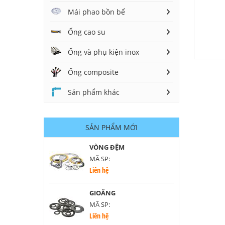
Mái phao bồn bể
Ống cao su
Ống và phụ kiện inox
Ống composite
Sản phẩm khác
SẢN PHẨM MỚI
VÒNG ĐỆM
MÃ SP:
Liên hệ
GIOĂNG
MÃ SP:
Liên hệ