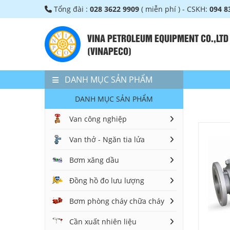
Tổng đài :
028 3622 9909
( miễn phí ) - CSKH:
094 8
VINA PETROLEUM EQUIPMENT CO.,LTD
(VINAPECO)
DANH MỤC SẢN PHẨM
DANH MỤC SẢN PHẨM
Van công nghiệp
Van thở - Ngăn tia lửa
Bơm xăng dầu
Đồng hồ đo lưu lượng
Bơm phòng cháy chữa cháy
Cần xuất nhiên liệu