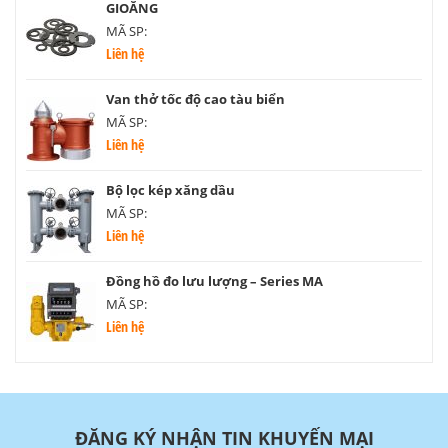
GIOĂNG
MÃ SP:
Liên hệ
Van thở tốc độ cao tàu biển
MÃ SP:
Liên hệ
Bộ lọc kép xăng dầu
MÃ SP:
Liên hệ
Đồng hồ đo lưu lượng – Series MA
MÃ SP:
Liên hệ
ĐĂNG KÝ NHẬN TIN KHUYẾN MẠI