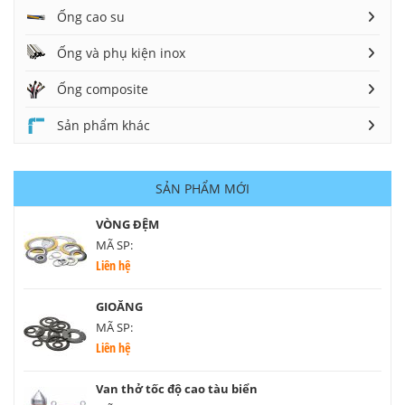
Ống cao su
Ống và phụ kiện inox
Ống composite
Sản phẩm khác
SẢN PHẨM MỚI
VÒNG ĐỆM
MÃ SP:
Liên hệ
GIOĂNG
MÃ SP:
Liên hệ
Van thở tốc độ cao tàu biển