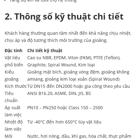
2. Thông số kỹ thuật chi tiết
Khách hàng thường quan tâm nhất đến khả năng chịu nhiệt,
chịu áp và độ tương thích môi trường của gioăng.
Đặc tính
Chi tiết kỹ thuật
Vật liệu
Cao su NBR, EPDM, Viton (FKM), PTFE (Teflon),
phổ biến
Graphite, Spiral Wound, Kim loại
Kiểu
Gioăng mặt bích, gioăng vòng đệm, gioăng không
gioăng
amiang, gioăng kim loại xoắn (Spiral Wound)
Kích thước
Từ DN15 đến DN2000 hoặc gia công theo yêu cầu
Tiêu
ANSI B16.20, ASME, DIN, JIS, BS
chuẩn
Áp suất
PN10 – PN250 hoặc Class 150 – 2500
làm việc
Nhiệt độ
Từ -40°C đến hơn 650°C tùy vật liệu
làm việc
Môi
Nước, hơi nóng, dầu, khí gas, hóa chất, thực phẩm