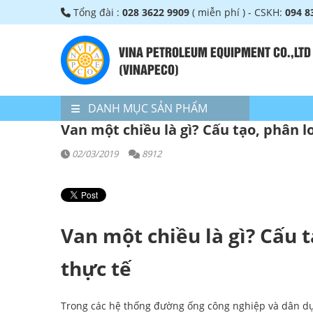
Tổng đài :
028 3622 9909
( miễn phí ) - CSKH:
094 8
VINA PETROLEUM EQUIPMENT CO.,LTD
(VINAPECO)
DANH MỤC SẢN PHẨM
Van một chiều là gì? Cấu tạo, phân l
02/03/2019
8912
Van một chiều là gì? Cấu 
thực tế
Trong các hệ thống đường ống công nghiệp và dân d