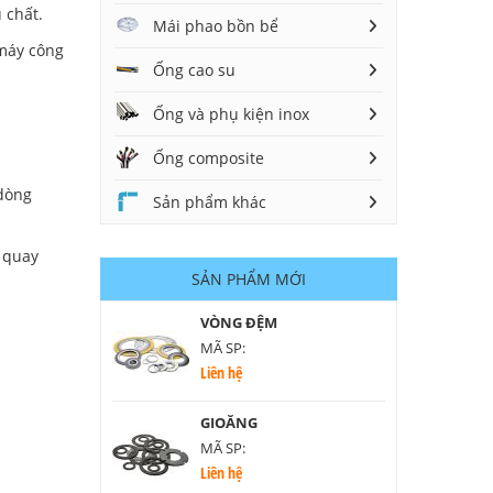
 chất.
Mái phao bồn bể
 máy công
Ống cao su
Ống và phụ kiện inox
Ống composite
 dòng
Sản phẩm khác
g quay
SẢN PHẨM MỚI
VÒNG ĐỆM
MÃ SP:
Liên hệ
GIOĂNG
MÃ SP:
Liên hệ