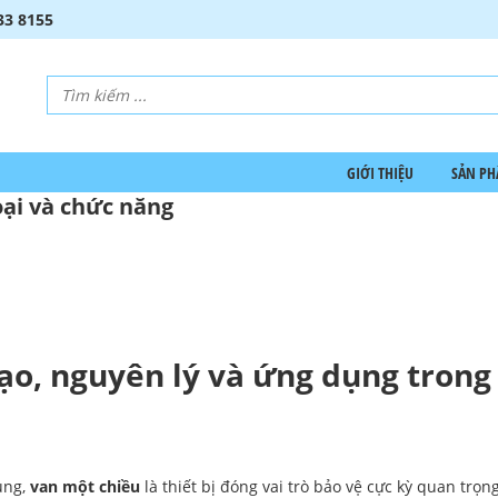
33 8155
GIỚI THIỆU
SẢN P
oại và chức năng
tạo, nguyên lý và ứng dụng trong
ụng,
van một chiều
là thiết bị đóng vai trò bảo vệ cực kỳ quan trọn