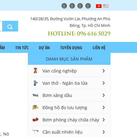
140/28/35, Đường Vườn Lài, Phường An Phú
Đông, Tp. Hồ Chí Minh
HOTLINE:
096 616 5029
HẨM
TIN TỨC
DỰ ÁN
TUYỂN DỤNG
LIÊN HỆ
DANH MỤC SẢN PHẨM
Van công nghiệp
Van thở - Ngăn tia lửa
Bơm xăng dầu
Đồng hồ đo lưu lượng
Bơm phòng cháy chữa cháy
Cần xuất nhiên liệu
g. Nó