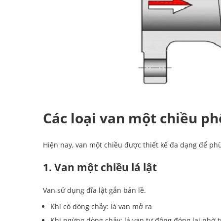
Các loại van một chiều ph
Hiện nay, van một chiều được thiết kế đa dạng để ph
1. Van một chiều lá lật
Van sử dụng đĩa lật gắn bản lề.
Khi có dòng chảy: lá van mở ra
Khi ngừng dòng chảy: lá van tự động đóng lại nhờ t