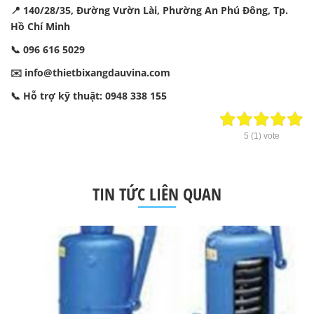
📍 140/28/35, Đường Vườn Lài, Phường An Phú Đông, Tp.
Hồ Chí Minh
📞 096 616 5029
✉️
info@thietbixangdauvina.com
📞 Hỗ trợ kỹ thuật: 0948 338 155
5
(
1
) vote
TIN TỨC LIÊN QUAN