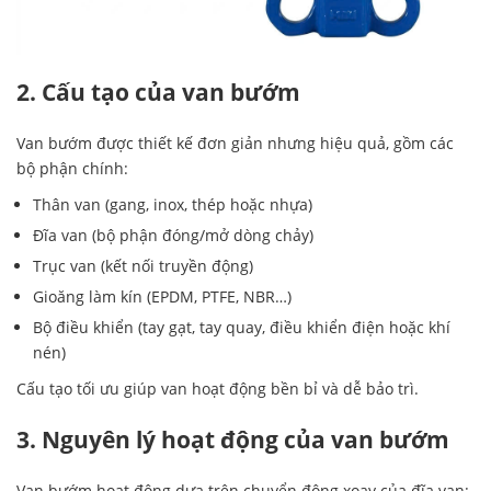
2. Cấu tạo của van bướm
Van bướm được thiết kế đơn giản nhưng hiệu quả, gồm các
bộ phận chính:
Thân van (gang, inox, thép hoặc nhựa)
Đĩa van (bộ phận đóng/mở dòng chảy)
Trục van (kết nối truyền động)
Gioăng làm kín (EPDM, PTFE, NBR…)
Bộ điều khiển (tay gạt, tay quay, điều khiển điện hoặc khí
nén)
Cấu tạo tối ưu giúp van hoạt động bền bỉ và dễ bảo trì.
3. Nguyên lý hoạt động của van bướm
Van bướm hoạt động dựa trên chuyển động xoay của đĩa van: