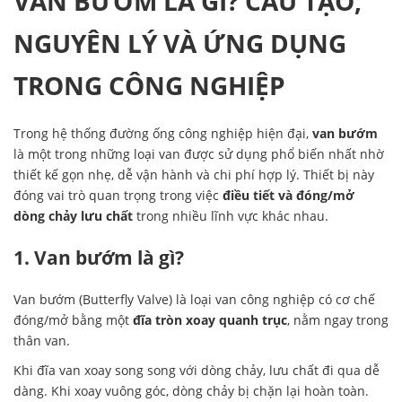
VAN BƯỚM LÀ GÌ? CẤU TẠO,
NGUYÊN LÝ VÀ ỨNG DỤNG
TRONG CÔNG NGHIỆP
Trong hệ thống đường ống công nghiệp hiện đại,
van bướm
là một trong những loại van được sử dụng phổ biến nhất nhờ
thiết kế gọn nhẹ, dễ vận hành và chi phí hợp lý. Thiết bị này
đóng vai trò quan trọng trong việc
điều tiết và đóng/mở
dòng chảy lưu chất
trong nhiều lĩnh vực khác nhau.
1. Van bướm là gì?
Van bướm (Butterfly Valve) là loại van công nghiệp có cơ chế
đóng/mở bằng một
đĩa tròn xoay quanh trục
, nằm ngay trong
thân van.
Khi đĩa van xoay song song với dòng chảy, lưu chất đi qua dễ
dàng. Khi xoay vuông góc, dòng chảy bị chặn lại hoàn toàn.