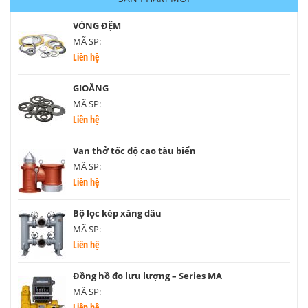
VÒNG ĐỆM
MÃ SP:
Liên hệ
GIOĂNG
MÃ SP:
Liên hệ
Van thở tốc độ cao tàu biển
MÃ SP:
Liên hệ
Bộ lọc kép xăng dầu
MÃ SP:
Liên hệ
Đồng hồ đo lưu lượng – Series MA
MÃ SP:
Liên hệ