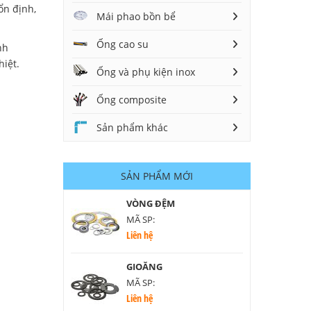
ổn định,
Mái phao bồn bể
Ống cao su
nh
hiệt.
Ống và phụ kiện inox
Ống composite
Sản phẩm khác
SẢN PHẨM MỚI
VÒNG ĐỆM
MÃ SP:
Liên hệ
GIOĂNG
MÃ SP:
Liên hệ