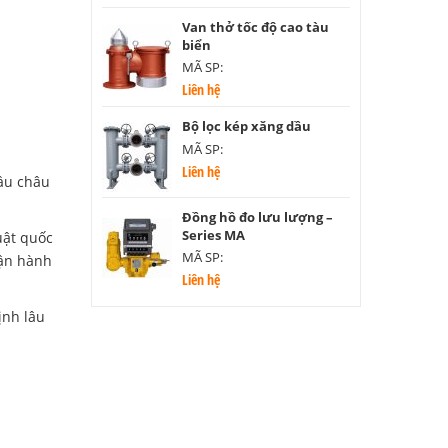
Van thở tốc độ cao tàu
biển
MÃ SP:
Liên hệ
Bộ lọc kép xăng dầu
MÃ SP:
Liên hệ
đầu châu
Đồng hồ đo lưu lượng –
Series MA
uật quốc
MÃ SP:
vận hành
Liên hệ
ịnh lâu