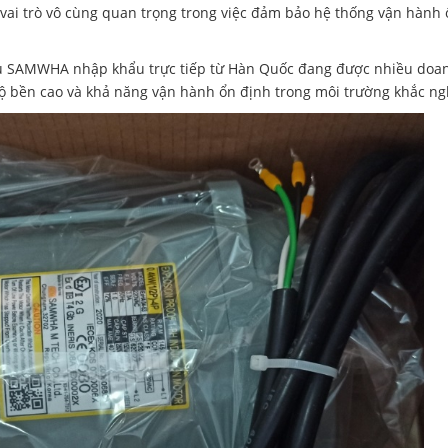
 vai trò vô cùng quan trọng trong việc đảm bảo hệ thống vận hành 
iệu SAMWHA nhập khẩu trực tiếp từ Hàn Quốc đang được nhiều doa
độ bền cao và khả năng vận hành ổn định trong môi trường khắc ng