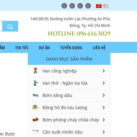
140/28/35, Đường Vườn Lài, Phường An Phú
Đông, Tp. Hồ Chí Minh
HOTLINE:
096 616 5029
HẨM
TIN TỨC
DỰ ÁN
TUYỂN DỤNG
LIÊN HỆ
DANH MỤC SẢN PHẨM
Van công nghiệp
Van thở - Ngăn tia lửa
Bơm xăng dầu
Đồng hồ đo lưu lượng
Bơm phòng cháy chữa cháy
Cần xuất nhiên liệu
uôn được