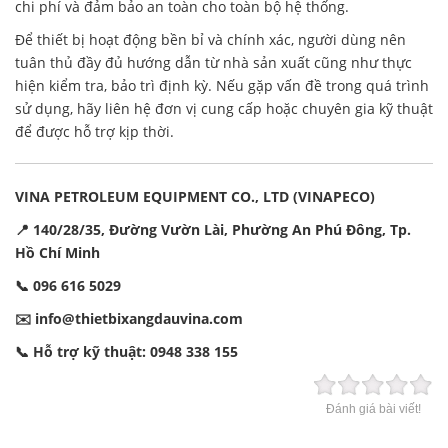
chi phí và đảm bảo an toàn cho toàn bộ hệ thống.
Để thiết bị hoạt động bền bỉ và chính xác, người dùng nên
tuân thủ đầy đủ hướng dẫn từ nhà sản xuất cũng như thực
hiện kiểm tra, bảo trì định kỳ. Nếu gặp vấn đề trong quá trình
sử dụng, hãy liên hệ đơn vị cung cấp hoặc chuyên gia kỹ thuật
để được hỗ trợ kịp thời.
VINA PETROLEUM EQUIPMENT CO., LTD (VINAPECO)
📍 140/28/35, Đường Vườn Lài, Phường An Phú Đông, Tp.
Hồ Chí Minh
📞 096 616 5029
✉️
info@thietbixangdauvina.com
📞 Hỗ trợ kỹ thuật: 0948 338 155
Đánh giá bài viết!