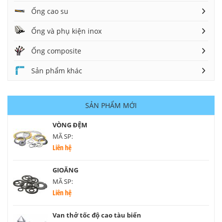
Ống cao su
Ống và phụ kiện inox
Ống composite
Sản phẩm khác
SẢN PHẨM MỚI
VÒNG ĐỆM
MÃ SP:
Liên hệ
GIOĂNG
MÃ SP:
Liên hệ
Van thở tốc độ cao tàu biển