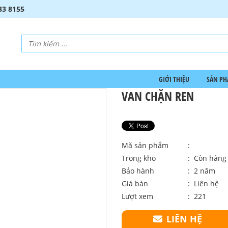
33 8155
GIỚI THIỆU
SẢN P
VAN CHẶN REN
Mã sản phẩm
:
Trong kho
: Còn hàng
Bảo hành
: 2 năm
Giá bán
:
Liên hệ
Lượt xem
: 221
LIÊN HỆ