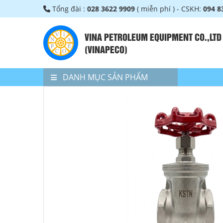
Tổng đài :
028 3622 9909
( miễn phí ) - CSKH:
094 8
VINA PETROLEUM EQUIPMENT CO.,LTD
(VINAPECO)
DANH MỤC SẢN PHẨM