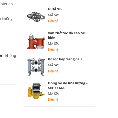
 biệt an
GIOĂNG
MÃ SP:
m không
Liên hệ
Van thở tốc độ cao tàu
biển
MÃ SP:
Liên hệ
on
, không
Bộ lọc kép xăng dầu
MÃ SP:
Liên hệ
Đồng hồ đo lưu lượng –
Series MA
MÃ SP:
Liên hệ