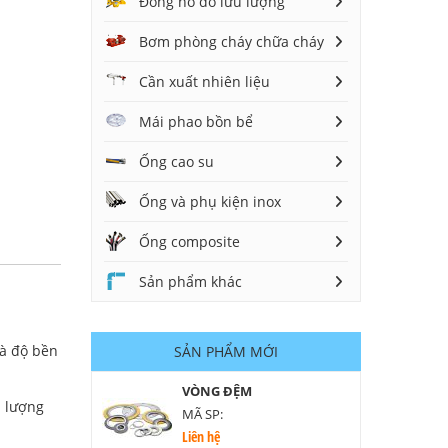
Đồng hồ đo lưu lượng
Bơm phòng cháy chữa cháy
Cần xuất nhiên liệu
Mái phao bồn bể
Ống cao su
Ống và phụ kiện inox
Ống composite
Sản phẩm khác
và độ bền
SẢN PHẨM MỚI
VÒNG ĐỆM
u lượng
MÃ SP:
Liên hệ