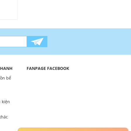
 NHANH
FANPAGE FACEBOOK
bồn bể
 kiện
khác