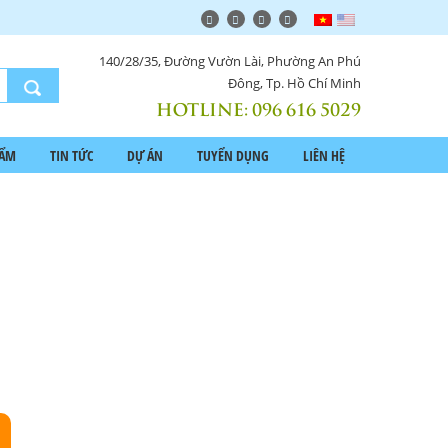
140/28/35, Đường Vườn Lài, Phường An Phú
Đông, Tp. Hồ Chí Minh
HOTLINE:
096 616 5029
HẨM
TIN TỨC
DỰ ÁN
TUYỂN DỤNG
LIÊN HỆ