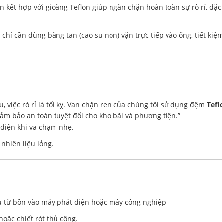
n kết hợp với gioăng Teflon giúp ngăn chặn hoàn toàn sự rò rỉ, đặc
chỉ cần dùng băng tan (cao su non) vặn trực tiếp vào ống, tiết kiệ
, việc rò rỉ là tối kỵ. Van chặn ren của chúng tôi sử dụng đệm
Tefl
ảm bảo an toàn tuyệt đối cho kho bãi và phương tiện.”
 điện khi va chạm nhẹ.
nhiên liệu lỏng.
u từ bồn vào máy phát điện hoặc máy công nghiệp.
oặc chiết rót thủ công.