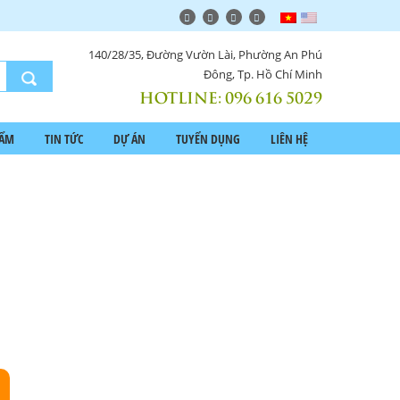
140/28/35, Đường Vườn Lài, Phường An Phú
Đông, Tp. Hồ Chí Minh
HOTLINE:
096 616 5029
HẨM
TIN TỨC
DỰ ÁN
TUYỂN DỤNG
LIÊN HỆ