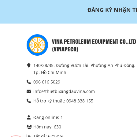
ĐĂNG KÝ NHẬN T
VINA PETROLEUM EQUIPMENT CO.,LTD
(VINAPECO)
140/28/35, Đường Vườn Lài, Phường An Phú Đông,
Tp. Hồ Chí Minh
096 616 5029
info@thietbixangdauvina.com
Hỗ trợ kỹ thuật: 0948 338 155
Đang online:
1
Hôm nay:
630
Tất cả:
671819