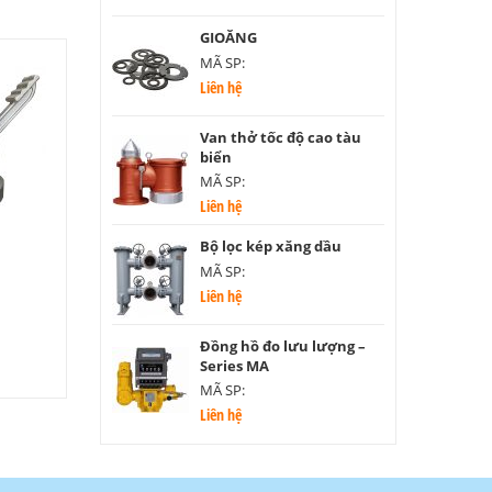
GIOĂNG
MÃ SP:
Liên hệ
Van thở tốc độ cao tàu
biển
MÃ SP:
Liên hệ
Bộ lọc kép xăng dầu
MÃ SP:
Liên hệ
Đồng hồ đo lưu lượng –
Series MA
MÃ SP:
Liên hệ