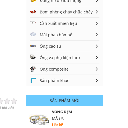
Đồng hồ đo lưu lượng
Bơm phòng cháy chữa cháy
Cần xuất nhiên liệu
Mái phao bồn bể
Ống cao su
Ống và phụ kiện inox
Ống composite
Sản phẩm khác
SẢN PHẨM MỚI
 bài viết!
VÒNG ĐỆM
MÃ SP:
Liên hệ