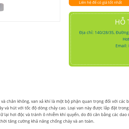
Liên hệ để có giá tốt nhất
HỖ 
Địa chỉ: 140/28/35, Đườn
Hot
Email:
t và chân không, van xả khí là một bộ phận quan trọng đối với các 
y và hút với tốc độ dòng chảy cao. Loại van này được lắp đặt tron
 giữ lại hơi độc và tránh ô nhiễm khí quyển, do đó cân bằng các dao
thời tăng cường khả năng chống cháy và an toàn.