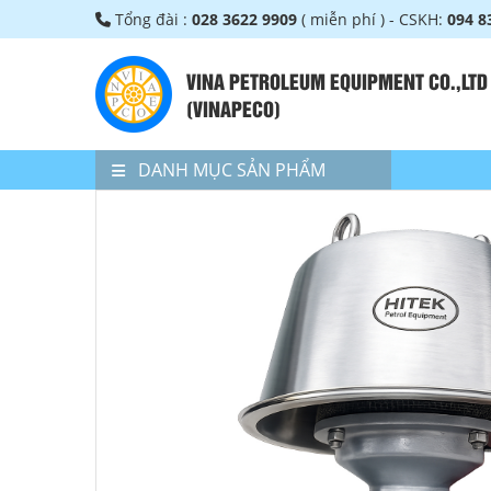
Tổng đài :
028 3622 9909
( miễn phí ) - CSKH:
094 8
VINA PETROLEUM EQUIPMENT CO.,LTD
(VINAPECO)
DANH MỤC SẢN PHẨM