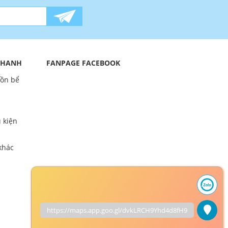
 NHANH
FANPAGE FACEBOOK
bồn bể
 kiện
khác
https://maps.app.goo.gl/dvkLRCH9Yhd4d8fH9