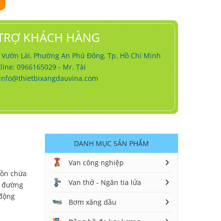
TRỢ KHÁCH HÀNG
g Vườn Lài, Phường An Phú Đông, Tp. Hồ Chí Minh
line: 0966165029 - Mr. Tài
info@thietbixangdauvina.com
DANH MỤC SẢN PHẨM
Van công nghiệp
bồn chứa
Van thở - Ngăn tia lửa
g đường
 động
Bơm xăng dầu