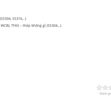
SS304, SS316,..)
CB), TFAS – thép không gỉ (SS304,..)
t
Đánh giá