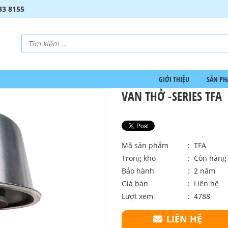
33 8155
GIỚI THIỆU
SẢN P
VAN THỞ -SERIES TFA
Mã sản phẩm
: TFA
Trong kho
: Còn hàng
Bảo hành
: 2 năm
Giá bán
:
Liên hệ
Lượt xem
: 4788
LIÊN HỆ