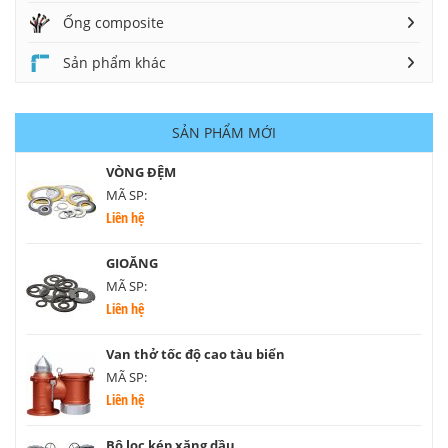
Ống composite
Sản phẩm khác
SẢN PHẨM MỚI
VÒNG ĐỆM
MÃ SP:
Liên hệ
GIOĂNG
MÃ SP:
Liên hệ
Van thở tốc độ cao tàu biển
MÃ SP:
Liên hệ
Bộ lọc kép xăng dầu