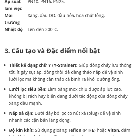
Áp suất
PN10, PN16, PN25.
làm việc
Môi
Xăng, dầu DO, dầu hỏa, hóa chất lỏng.
trường
Nhiệt độ
Lên đến 200°C.
3. Cấu tạo và Đặc điểm nổi bật
Thiết kế dạng chữ Y (Y-Strainer):
Giúp dòng chảy lưu thông
tốt, ít gây sụt áp, đồng thời dễ dàng tháo nắp để vệ sinh
lưới lọc mà không cần tháo cả bình ra khỏi đường ống.
Lưới lọc siêu bền:
Làm bằng Inox chịu được áp lực cao,
không bị rách hay biến dạng dưới tác động của dòng chảy
xăng dầu mạnh.
Nắp xả cặn:
Dưới đáy bộ lọc có nút xả (plug) để vệ sinh
nhanh các cặn bẩn lắng đọng.
Độ kín khít:
Sử dụng gioăng
Teflon (PTFE)
hoặc
Viton
, đảm