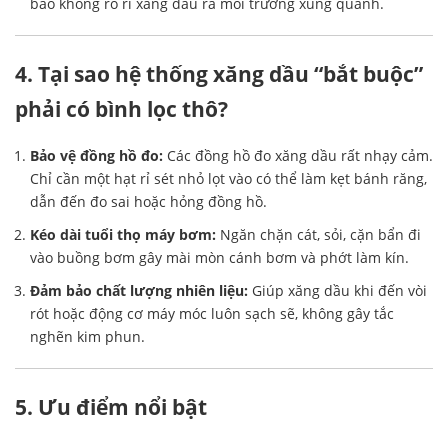
bảo không rò rỉ xăng dầu ra môi trường xung quanh.
4. Tại sao hệ thống xăng dầu “bắt buộc”
phải có bình lọc thô?
Bảo vệ đồng hồ đo:
Các đồng hồ đo xăng dầu rất nhạy cảm.
Chỉ cần một hạt rỉ sét nhỏ lọt vào có thể làm kẹt bánh răng,
dẫn đến đo sai hoặc hỏng đồng hồ.
Kéo dài tuổi thọ máy bơm:
Ngăn chặn cát, sỏi, cặn bẩn đi
vào buồng bơm gây mài mòn cánh bơm và phớt làm kín.
Đảm bảo chất lượng nhiên liệu:
Giúp xăng dầu khi đến vòi
rót hoặc động cơ máy móc luôn sạch sẽ, không gây tắc
nghẽn kim phun.
5. Ưu điểm nổi bật