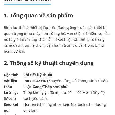
1. Tổng quan về sản phẩm
Bình lọc thô là thiết bị lắp trên đường ống trước các thiết bị
quan trọng (như máy bơm, đồng hồ, van chặn). Nhiệm vụ của
nó là giữ lại các tạp chất rắn, rỉ sét hoặc vật thể lạ có trong
xăng dầu, giúp hệ thống vận hành trơn tru và không bị hư
hỏng cơ khí.
2. Thông số kỹ thuật chuyên dụng
Đặc tính
Chi tiết kỹ thuật
Vật liệu
Inox 304/316
(Khuyên dùng để không sinh rỉ sét)
thân
hoặc
Gang/Thép sơn phủ
.
Lưới lọc
Thép không gỉ, độ mịn từ 40 – 100 Mesh (tùy độ
(Mesh)
sạch yêu cầu).
Kiểu kết
Nối ren (cho ống nhỏ) hoặc Nối bích (cho đường
nối
ống lớn).