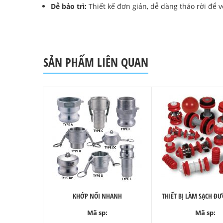
Dễ bảo trì:
Thiết kế đơn giản, dễ dàng tháo rời để v
SẢN PHẨM LIÊN QUAN
KHỚP NỐI NHANH
THIẾT BỊ LÀM SẠCH 
Mã sp:
Mã sp: