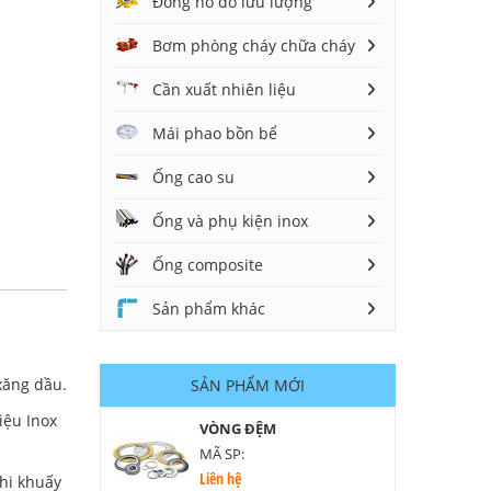
Đồng hồ đo lưu lượng
Bơm phòng cháy chữa cháy
Cần xuất nhiên liệu
Mái phao bồn bể
Ống cao su
Ống và phụ kiện inox
Ống composite
Sản phẩm khác
xăng dầu.
SẢN PHẨM MỚI
iệu Inox
VÒNG ĐỆM
MÃ SP:
Liên hệ
khi khuấy