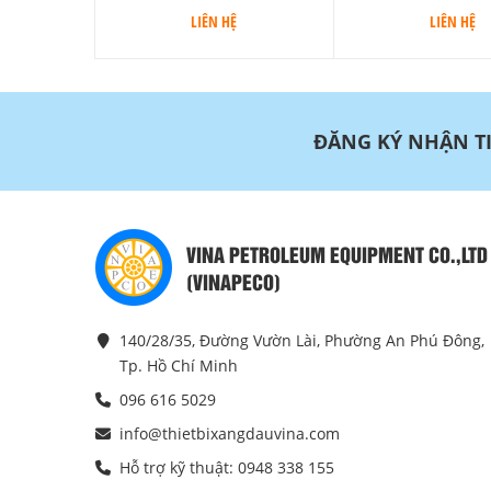
LIÊN HỆ
LIÊN HỆ
ĐĂNG KÝ NHẬN T
VINA PETROLEUM EQUIPMENT CO.,LTD
(VINAPECO)
140/28/35, Đường Vườn Lài, Phường An Phú Đông,
Tp. Hồ Chí Minh
096 616 5029
info@thietbixangdauvina.com
Hỗ trợ kỹ thuật: 0948 338 155