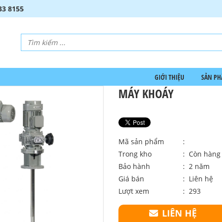
33 8155
GIỚI THIỆU
SẢN P
MÁY KHOÁY
Mã sản phẩm
:
Trong kho
: Còn hàng
Bảo hành
: 2 năm
Giá bán
:
Liên hệ
Lượt xem
: 293
LIÊN HỆ