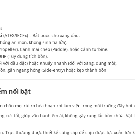
ật
ổ
(ATEX/IECEx) – Bắt buộc cho xăng dầu.
hống ăn mòn, không sinh tia lửa).
Propeller), Cánh mái chèo (Paddle), hoặc Cánh turbine.
HP (Tùy dung tích bồn).
 với dầu đặc) hoặc Khuấy nhanh (đối với xăng, dung môi).
ồn, gắn ngang hông (Side-entry) hoặc kẹp thành bồn.
ểm nổi bật
n chặn mọi rủi ro hỏa hoạn khi làm việc trong môi trường đầy hơi 
 cực tốt, giúp vận hành êm ái, không gây rung lắc bồn chứa. Vật l
n. Trục thường được thiết kế cứng cáp để chịu được lực xoắn lớn 