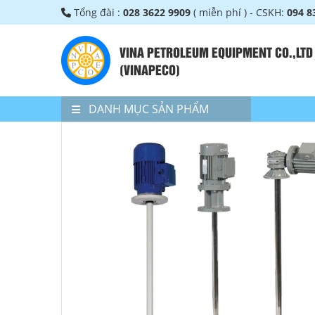
Tổng đài :
028 3622 9909
( miễn phí ) - CSKH:
094 8
VINA PETROLEUM EQUIPMENT CO.,LTD
(VINAPECO)
DANH MỤC SẢN PHẨM