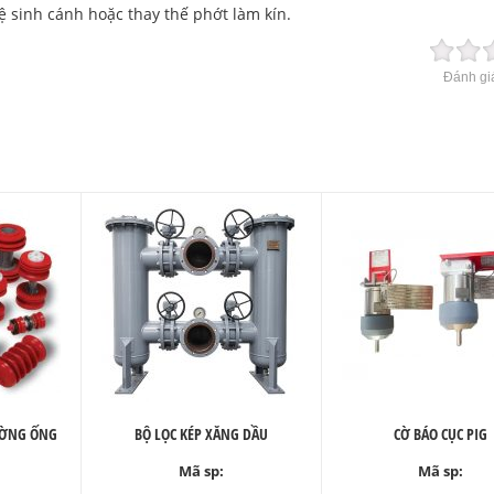
ệ sinh cánh hoặc thay thế phớt làm kín.
Đánh giá
ĐƯỜNG ỐNG
BỘ LỌC KÉP XĂNG DẦU
CỜ BÁO CỤC PIG
Mã sp:
Mã sp: