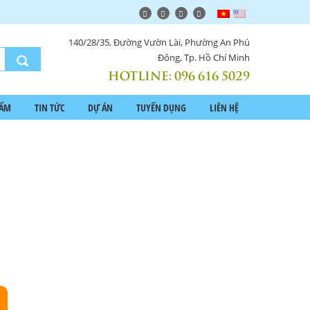
140/28/35, Đường Vườn Lài, Phường An Phú
Đông, Tp. Hồ Chí Minh
HOTLINE:
096 616 5029
HẨM
TIN TỨC
DỰ ÁN
TUYỂN DỤNG
LIÊN HỆ