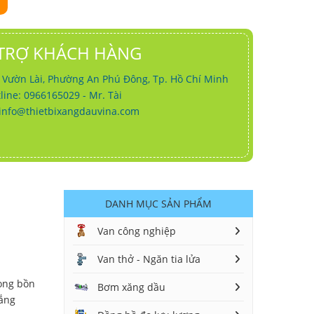
TRỢ KHÁCH HÀNG
g Vườn Lài, Phường An Phú Đông, Tp. Hồ Chí Minh
line: 0966165029 - Mr. Tài
info@thietbixangdauvina.com
DANH MỤC SẢN PHẨM
Van công nghiệp
Van thở - Ngăn tia lửa
rong bồn
Bơm xăng dầu
lắng