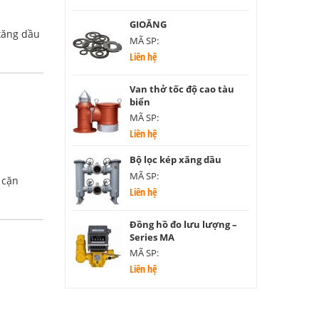
GIOĂNG
xăng dầu
MÃ SP:
Liên hệ
Van thở tốc độ cao tàu
biển
MÃ SP:
Liên hệ
Bộ lọc kép xăng dầu
MÃ SP:
 cặn
Liên hệ
Đồng hồ đo lưu lượng –
Series MA
MÃ SP:
Liên hệ