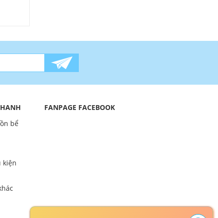
 NHANH
FANPAGE FACEBOOK
bồn bể
 kiện
khác