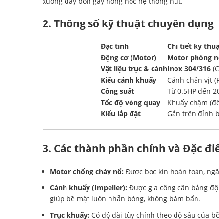
xuống đáy bồn gây hỏng hóc hệ thống hút.
2. Thông số kỹ thuật chuyên dụng
Đặc tính
Chi tiết kỹ thu
Động cơ (Motor)
Motor phòng n
Vật liệu trục & cánh
Inox 304/316
(C
Kiểu cánh khuấy
Cánh chân vịt (
Công suất
Từ 0.5HP đến 20
Tốc độ vòng quay
Khuấy chậm (đối
Kiểu lắp đặt
Gắn trên đỉnh b
3. Các thành phần chính và Đặc đi
Motor chống cháy nổ:
Được bọc kín hoàn toàn, ngă
Cánh khuấy (Impeller):
Được gia công cân bằng động
giúp bề mặt luôn nhẵn bóng, không bám bẩn.
Trục khuấy:
Có độ dài tùy chỉnh theo độ sâu của bồ