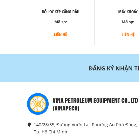
BỘ LỌC KÉP XĂNG DẦU
MÁY KHOÁY
Mã sp:
Mã sp:
LIÊN HỆ
LIÊN HỆ
ĐĂNG KÝ NHẬN T
VINA PETROLEUM EQUIPMENT CO.,LTD
(VINAPECO)
140/28/35, Đường Vườn Lài, Phường An Phú Đông,
Tp. Hồ Chí Minh