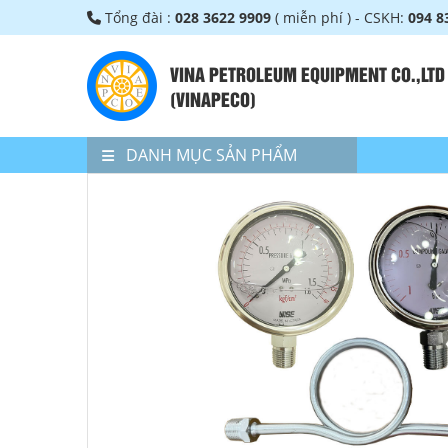
Tổng đài :
028 3622 9909
( miễn phí ) - CSKH:
094 8
VINA PETROLEUM EQUIPMENT CO.,LTD
(VINAPECO)
DANH MỤC SẢN PHẨM