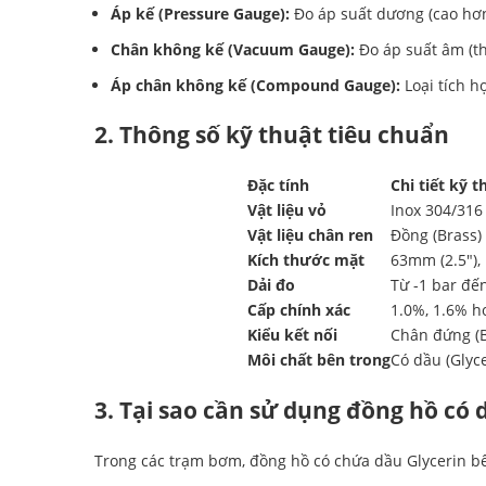
Áp kế (Pressure Gauge):
Đo áp suất dương (cao hơn
Chân không kế (Vacuum Gauge):
Đo áp suất âm (th
Áp chân không kế (Compound Gauge):
Loại tích h
2. Thông số kỹ thuật tiêu chuẩn
Đặc tính
Chi tiết kỹ t
Vật liệu vỏ
Inox 304/316
Vật liệu chân ren
Đồng (Brass)
Kích thước mặt
63mm (2.5″),
Dải đo
Từ -1 bar đế
Cấp chính xác
1.0%, 1.6% h
Kiểu kết nối
Chân đứng (B
Môi chất bên trong
Có dầu (Glyc
3. Tại sao cần sử dụng đồng hồ có
Trong các trạm bơm, đồng hồ có chứa dầu Glycerin bên