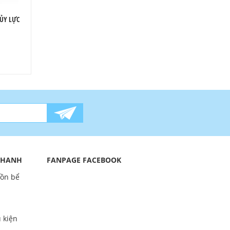
HỦY LỰC
 NHANH
FANPAGE FACEBOOK
bồn bể
 kiện