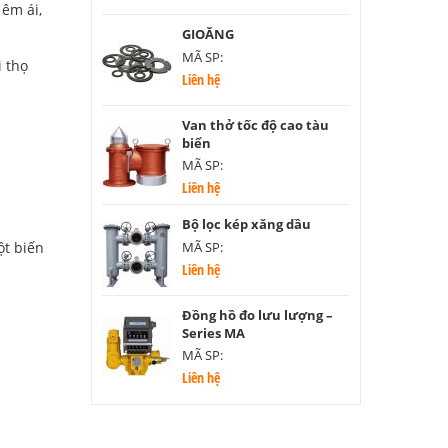
êm ái,
GIOĂNG
MÃ SP:
i thọ
Liên hệ
Van thở tốc độ cao tàu
biển
MÃ SP:
Liên hệ
Bộ lọc kép xăng dầu
MÃ SP:
ột biến
Liên hệ
Đồng hồ đo lưu lượng –
Series MA
MÃ SP:
Liên hệ