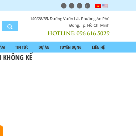
140/28/35, Đường Vườn Lài, Phường An Phú
Đông, Tp. Hồ Chí Minh
HOTLINE:
096 616 5029
HẨM
TIN TỨC
DỰ ÁN
TUYỂN DỤNG
LIÊN HỆ
N KHÔNG KẾ