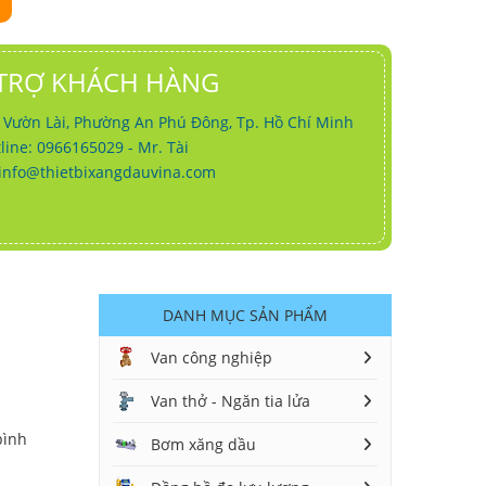
TRỢ KHÁCH HÀNG
g Vườn Lài, Phường An Phú Đông, Tp. Hồ Chí Minh
line: 0966165029 - Mr. Tài
info@thietbixangdauvina.com
DANH MỤC SẢN PHẨM
Van công nghiệp
Van thở - Ngăn tia lửa
bình
Bơm xăng dầu