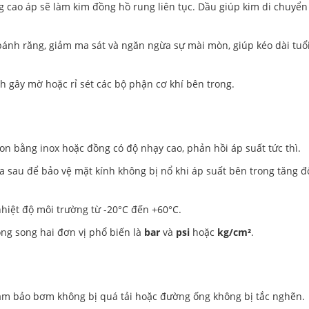
cao áp sẽ làm kim đồng hồ rung liên tục. Dầu giúp kim di chuyển 
 bánh răng, giảm ma sát và ngăn ngừa sự mài mòn, giúp kéo dài tuổ
 gây mờ hoặc rỉ sét các bộ phận cơ khí bên trong.
 bằng inox hoặc đồng có độ nhạy cao, phản hồi áp suất tức thì.
hía sau để bảo vệ mặt kính không bị nổ khi áp suất bên trong tăng đ
hiệt độ môi trường từ -20°C đến +60°C.
ng song hai đơn vị phổ biến là
bar
và
psi
hoặc
kg/cm²
.
ảm bảo bơm không bị quá tải hoặc đường ống không bị tắc nghẽn.