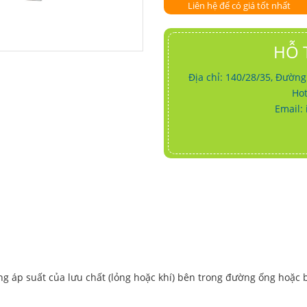
Liên hệ để có giá tốt nhất
HỖ 
Địa chỉ: 140/28/35, Đườn
Hot
Email:
ờng áp suất của lưu chất (lỏng hoặc khí) bên trong đường ống hoặc 