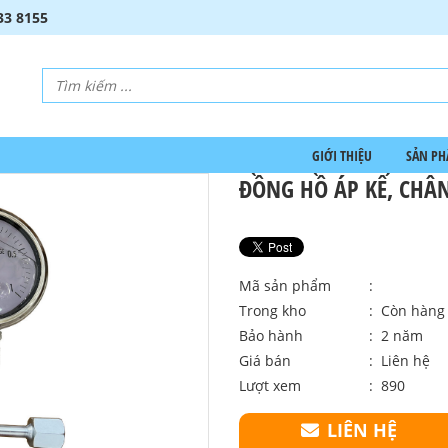
33 8155
GIỚI THIỆU
SẢN P
ĐỒNG HỒ ÁP KẾ, CHÂ
Mã sản phẩm
:
Trong kho
: Còn hàng
Bảo hành
: 2 năm
Giá bán
:
Liên hệ
Lượt xem
: 890
LIÊN HỆ