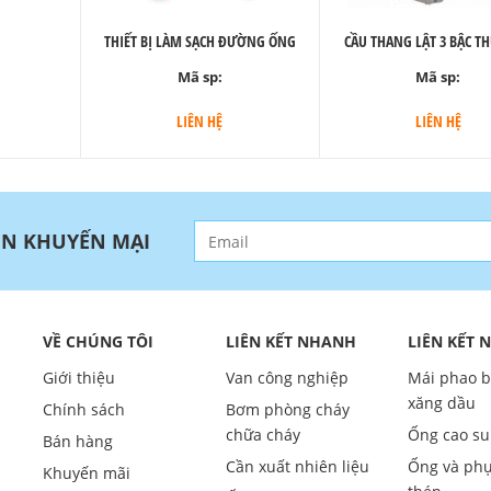
THIẾT BỊ LÀM SẠCH ĐƯỜNG ỐNG
CẦU THANG LẬT 3 BẬC T
Mã sp:
Mã sp:
LIÊN HỆ
LIÊN HỆ
IN KHUYẾN MẠI
VỀ CHÚNG TÔI
LIÊN KẾT NHANH
LIÊN KẾT
Giới thiệu
Van công nghiệp
Mái phao 
xăng dầu
Chính sách
Bơm phòng cháy
chữa cháy
Ống cao su
Bán hàng
Cần xuất nhiên liệu
Ống và phụ
Khuyến mãi