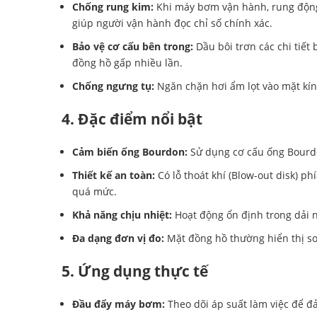
Chống rung kim:
Khi máy bơm vận hành, rung động 
giúp người vận hành đọc chỉ số chính xác.
Bảo vệ cơ cấu bên trong:
Dầu bôi trơn các chi tiết
đồng hồ gấp nhiều lần.
Chống ngưng tụ:
Ngăn chặn hơi ẩm lọt vào mặt kính
4. Đặc điểm nổi bật
Cảm biến ống Bourdon:
Sử dụng cơ cấu ống Bourdon
Thiết kế an toàn:
Có lỗ thoát khí (Blow-out disk) p
quá mức.
Khả năng chịu nhiệt:
Hoạt động ổn định trong dải n
Đa dạng đơn vị đo:
Mặt đồng hồ thường hiển thị so
5. Ứng dụng thực tế
Đầu đẩy máy bơm:
Theo dõi áp suất làm việc để đ