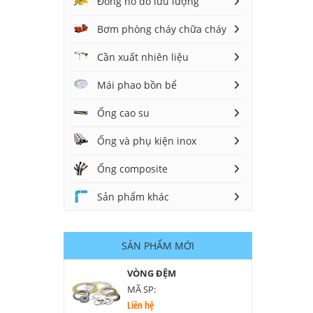
Đồng hồ đo lưu lượng
Bơm phòng cháy chữa cháy
Cần xuất nhiên liệu
Mái phao bồn bể
Ống cao su
Ống và phụ kiện inox
Ống composite
Sản phẩm khác
SẢN PHẨM MỚI
VÒNG ĐỆM
MÃ SP:
Liên hệ