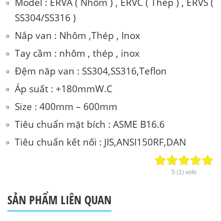
Model : ERVA ( Nhôm ) , ERVC ( Thép ) , ERVS (
SS304/SS316 )
Nắp van : Nhôm ,Thép , Inox
Tay cầm : nhôm , thép , inox
Đệm năp van : SS304,SS316,Teflon
Áp suất : +180mmW.C
Size : 400mm – 600mm
Tiêu chuẩn mặt bích : ASME B16.6
Tiêu chuẩn kết nối : JIS,ANSI150RF,DAN
5
(
1
) vote
SẢN PHẨM LIÊN QUAN