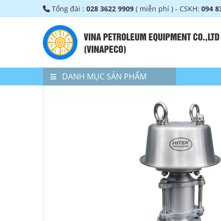
Tổng đài :
028 3622 9909
( miễn phí ) - CSKH:
094 8
VINA PETROLEUM EQUIPMENT CO.,LTD
(VINAPECO)
DANH MỤC SẢN PHẨM