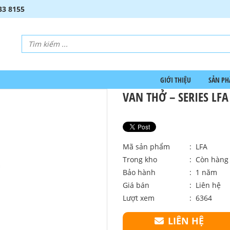
33 8155
GIỚI THIỆU
SẢN P
VAN THỞ – SERIES LFA
Mã sản phẩm
: LFA
Trong kho
: Còn hàng
Bảo hành
: 1 năm
Giá bán
:
Liên hệ
Lượt xem
: 6364
LIÊN HỆ