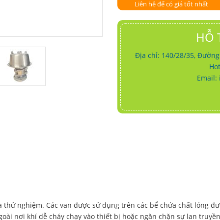
Liên hệ để có giá tốt nhất
HỖ 
Địa chỉ: 140/28/35, Đườn
Hot
Email:
và thử nghiệm. Các van được sử dụng trên các bể chứa chất lỏng đư
goài nơi khí dễ cháy chạy vào thiết bị hoặc ngăn chặn sự lan truyề