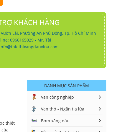
TRỢ KHÁCH HÀNG
g Vườn Lài, Phường An Phú Đông, Tp. Hồ Chí Minh
line: 0966165029 - Mr. Tài
info@thietbixangdauvina.com
DANH MỤC SẢN PHẨM
Van công nghiệp
Van thở - Ngăn tia lửa
Bơm xăng dầu
ợc thiết
n của