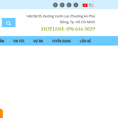
140/28/35, Đường Vườn Lài, Phường An Phú
Đông, Tp. Hồ Chí Minh
HOTLINE:
096 616 5029
HẨM
TIN TỨC
DỰ ÁN
TUYỂN DỤNG
LIÊN HỆ