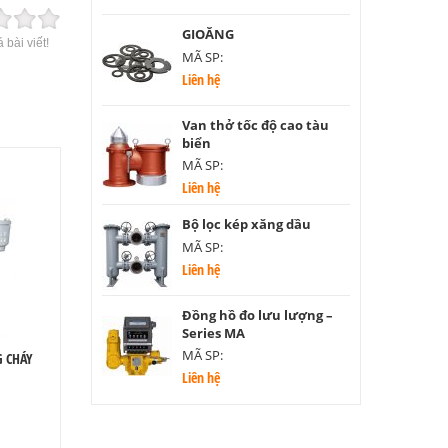
GIOĂNG
 bài viết!
MÃ SP:
Liên hệ
Van thở tốc độ cao tàu
biển
MÃ SP:
Liên hệ
Bộ lọc kép xăng dầu
MÃ SP:
Liên hệ
Đồng hồ đo lưu lượng –
Series MA
MÃ SP:
G CHÁY
Liên hệ