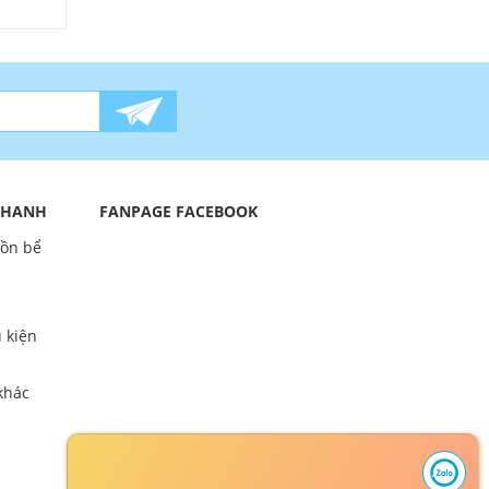
 NHANH
FANPAGE FACEBOOK
bồn bể
 kiện
khác