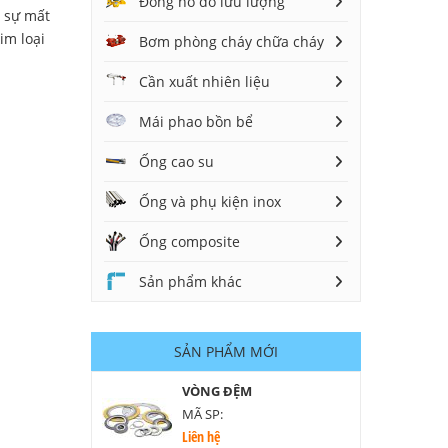
Đồng hồ đo lưu lượng
ì sự mất
im loại
Bơm phòng cháy chữa cháy
Cần xuất nhiên liệu
Mái phao bồn bể
Ống cao su
Ống và phụ kiện inox
Ống composite
Sản phẩm khác
SẢN PHẨM MỚI
VÒNG ĐỆM
MÃ SP:
Liên hệ