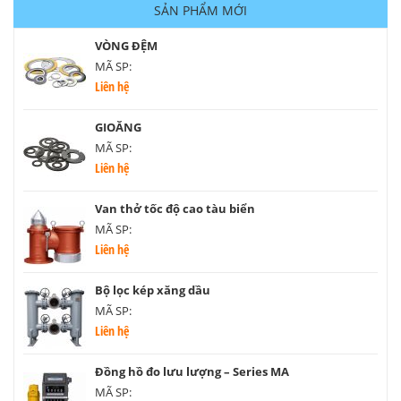
SẢN PHẨM MỚI
VÒNG ĐỆM
MÃ SP:
Liên hệ
GIOĂNG
MÃ SP:
Liên hệ
Van thở tốc độ cao tàu biển
MÃ SP:
Liên hệ
Bộ lọc kép xăng dầu
MÃ SP:
Liên hệ
Đồng hồ đo lưu lượng – Series MA
MÃ SP: