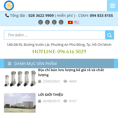
Tổng đài :
028 3622 9909
( miễn phí ) - CSKH:
094 833 8155
140/28/35, Đường Vườn Lài, Phường An Phú Đông, Tp. Hồ Chí Minh
HOTLINE:
096 616 5029
DANH MỤC SẢN PHẨM
Địa chỉ bán lưu lượng kế giá rẻ và chất
lượng
23/03/2022
4049
LỜI GIỚI THIỆU
06/08/2019
9167