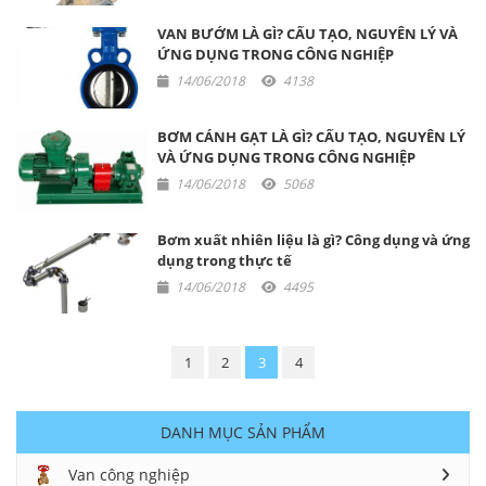
VAN BƯỚM LÀ GÌ? CẤU TẠO, NGUYÊN LÝ VÀ
ỨNG DỤNG TRONG CÔNG NGHIỆP
14/06/2018
4138
BƠM CÁNH GẠT LÀ GÌ? CẤU TẠO, NGUYÊN LÝ
VÀ ỨNG DỤNG TRONG CÔNG NGHIỆP
14/06/2018
5068
Bơm xuất nhiên liệu là gì? Công dụng và ứng
dụng trong thực tế
14/06/2018
4495
1
2
3
4
DANH MỤC SẢN PHẨM
Van công nghiệp