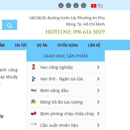
140/28/35, Đường Vườn Lài, Phường An Phú
Đông, Tp. Hồ Chí Minh
HOTLINE:
096 616 5029
HẨM
TIN TỨC
DỰ ÁN
TUYỂN DỤNG
LIÊN HỆ
DANH MỤC SẢN PHẨM
Van công nghiệp
gành công
máy khuấy
Van thở - Ngăn tia lửa
.
Bơm xăng dầu
Đồng hồ đo lưu lượng
Bơm phòng cháy chữa cháy
ệp
Cần xuất nhiên liệu