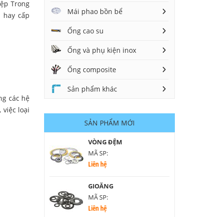
iệp Trong
Mái phao bồn bể
 hay cấp
Ống cao su
Ống và phụ kiện inox
Ống composite
Sản phẩm khác
ng các hệ
việc loại
SẢN PHẨM MỚI
VÒNG ĐỆM
MÃ SP:
Liên hệ
GIOĂNG
MÃ SP:
Liên hệ