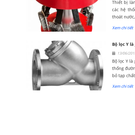
Thiết bị l
các hệ th
thoát nước,
Xem chi tiết
Bộ lọc Y l
13/06/2
Bộ lọc Y l
thống đườn
bỏ tạp chất
Xem chi tiết