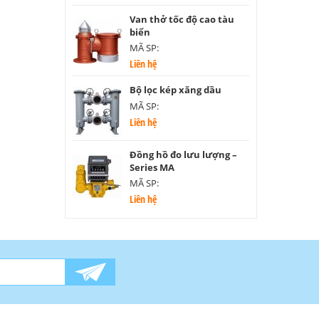
Van thở tốc độ cao tàu
biển
MÃ SP:
Liên hệ
Bộ lọc kép xăng dầu
MÃ SP:
Liên hệ
Đồng hồ đo lưu lượng –
Series MA
MÃ SP:
Liên hệ