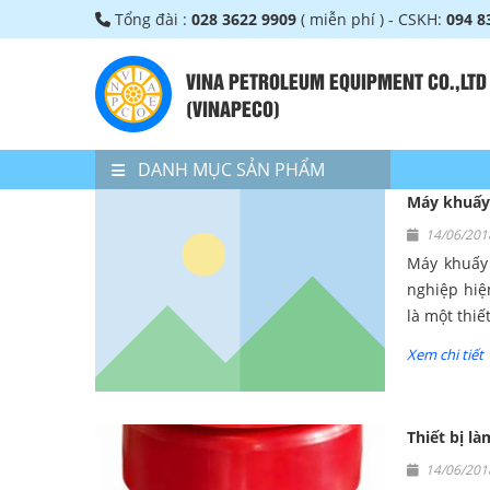
Tổng đài :
028 3622 9909
( miễn phí ) - CSKH:
094 8
VINA PETROLEUM EQUIPMENT CO.,LTD
(VINAPECO)
DANH MỤC SẢN PHẨM
Máy khuấy 
14/06/2
Máy khuấy 
nghiệp hiệ
là một thiế
Xem chi tiết
Thiết bị l
14/06/2