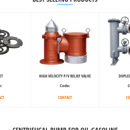
ET
HIGH VELOCITY P/V RELIEF VALVE
DUPLEX
e:
Code:
C
CT
CONTACT
CO
CENTRIFUGAL PUMP FOR OIL,GASOLINE