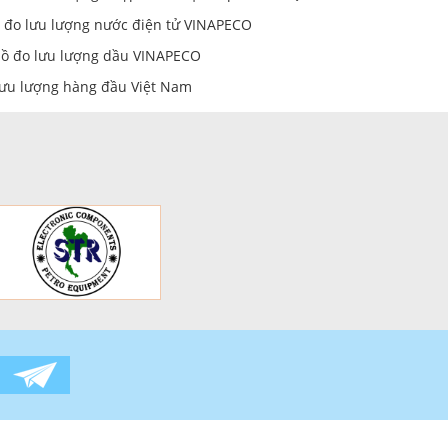
sử dụng dịch vụ của các bạn.
Sản
ồ đo lưu lượng nước điện tử VINAPECO
hồ đo lưu lượng dầu VINAPECO
lưu lượng hàng đầu Việt Nam