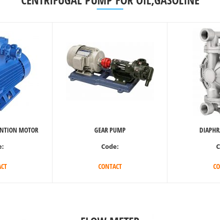
ENTION MOTOR
GEAR PUMP
DIAPH
e:
Code:
C
CT
CONTACT
CO