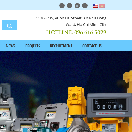
140/28/35, Vuon Lai Street, An Phu Dong
Ward, Ho Chi Minh City
HOTLINE:
096 616 5029
NEWS
PROJECTS
RECRUITMENT
CONTACT US