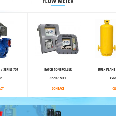
FLOW METER
/ SERIES 700
BATCH CONTROLLER
BULK PLANT
e:
Code:
MTL
Co
CT
CONTACT
CO