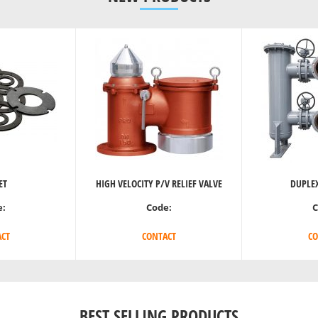
ET
HIGH VELOCITY P/V RELIEF VALVE
DUPLEX
e:
Code:
C
CT
CONTACT
CO
BEST SELLING PRODUCTS