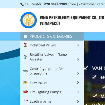
Call center :
028 3622 9909
( free ) - Customer care
VINA PETROLEUM EQUIPMENT CO.,LTD
(VINAPECO)
PRODUCTS CATEGORIES
Industrial Valves
Breather Valves - Flame
Arrester
Centrifugal pump for
oil,gasoline
Flow meter
Fire Fighting Pumps
Loading Arms